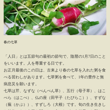
春の七草
「人日」とは五節句の最初の節句で、陰暦の1月7日のこと
をいいます。人を尊重する日です。
お正月最後のこの日は、古来より春の七草を入れた粥を食
べる習わしがあります。七草粥を食べて、1年の豊作と無
病息災を願います。
七草は芹、なずな（ぺんぺん草）、五行（母子草）、はこ
べら（はこべ）、仏の座（田平子（たびらこ））、すずな
（蕪（かぶ））、すずしろ（大根）です。旬の生き生きし