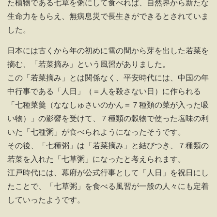
た植物である七草を粥にして食べれば、自然界から新たな
生命力をもらえ、無病息災で長生きができるとされていま
した。
日本には古くから年の初めに雪の間から芽を出した若菜を
摘む、「若菜摘み」という風習がありました。
この「若菜摘み」とは関係なく、平安時代には、中国の年
中行事である「人日」（＝人を殺さない日）に作られる
「七種菜羹（ななしゅさいのかん＝７種類の菜が入った吸
い物）」の影響を受けて、７種類の穀物で使った塩味の利
いた「七種粥」が食べられようになったそうです。
その後、「七種粥」は「若菜摘み」と結びつき、７種類の
若菜を入れた「七草粥」になったと考えられます。
江戸時代には、幕府が公式行事として「人日」を祝日にし
たことで、「七草粥」を食べる風習が一般の人々にも定着
していったようです。