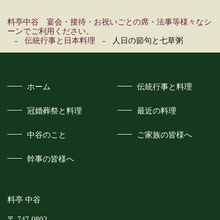
料亭中谷 宴会・接待・お祝いごとの席・法事等様々なシ
ーンでご利用ください。
伝統行事と日本料理
人日の節句と七草粥
ホーム
伝統行事と料理
冠婚葬祭と料理
最近の料理
中谷のこと
ご家族の皆様へ
幹事の皆様へ
料亭 中谷
〒 747-0802