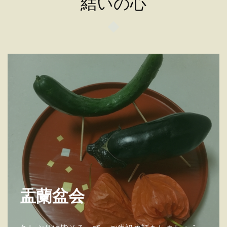
結いの心
盂蘭盆会