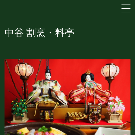
中谷 割烹・料亭