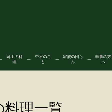
郷土の料
中谷のこ
家族の団ら
幹事の方
理
と
ん
へ
の料理
一覧