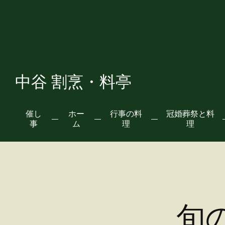
中谷 割烹・料亭
催し
ホー
行事の料
冠婚葬祭と料
事
ム
理
理
旬