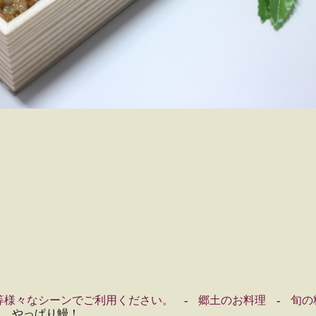
等様々なシーンでご利用ください。
郷土のお料理
旬の
も、やっぱり鰻！