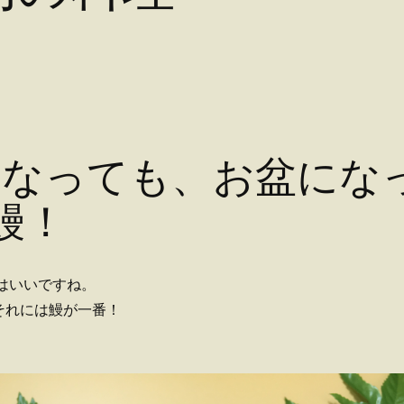
になっても、お盆にな
鰻！
はいいですね。
それには鰻が一番！