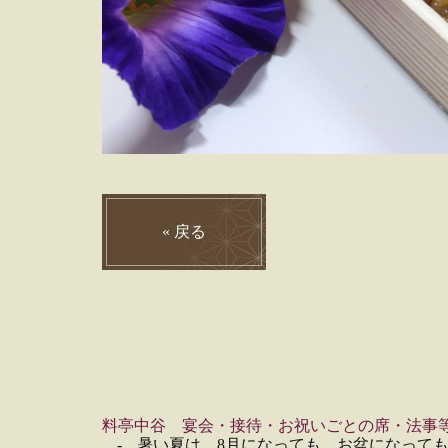
«
戻る
料亭中谷 宴会・接待・お祝いごとの席・法事
暑い夏は、8月になっても、お盆になって