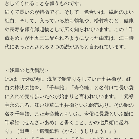
きしてくれることを願うものです。
細くて長いのが特徴です。そして、色合いは、縁起のよい
紅白。そして、入っている袋も鶴亀や、松竹梅など、健康
や長寿を願う縁起物として広く知られています。この「千
歳あめ」が七五三に配られるようになった由来は、江戸時
代にあったとされる２つの説があると言われています。
＜浅草の七兵衛説＞
1つは、元禄の頃。浅草で飴売りをしていた七兵衛が、紅
白の棒状の飴を、「千年飴」「寿命糖」と名付けて長い袋
に入れて売り歩いたのが始まりと言われています。「元禄
宝永のころ、江戸浅草に七兵衛といふ飴売あり。その飴の
名を千年飴、また寿命糖ともいふ。今俗に長袋といふ飴に
千歳飴（せんざいあめ）と書くこと、かの七兵衛に起れ
り」（出典：『還魂紙料（かんこうしりょう）』）