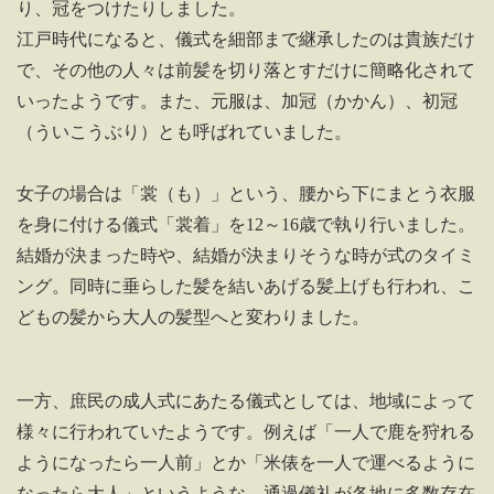
り、冠をつけたりしました。
江戸時代になると、儀式を細部まで継承したのは貴族だけ
で、その他の人々は前髪を切り落とすだけに簡略化されて
いったようです。また、元服は、加冠（かかん）、初冠
（ういこうぶり）とも呼ばれていました。
女子の場合は「裳（も）」という、腰から下にまとう衣服
を身に付ける儀式「裳着」を12～16歳で執り行いました。
結婚が決まった時や、結婚が決まりそうな時が式のタイミ
ング。同時に垂らした髪を結いあげる髪上げも行われ、こ
どもの髪から大人の髪型へと変わりました。
一方、庶民の成人式にあたる儀式としては、地域によって
様々に行われていたようです。例えば「一人で鹿を狩れる
ようになったら一人前」とか「米俵を一人で運べるように
なったら大人」というような、通過儀礼が各地に多数存在