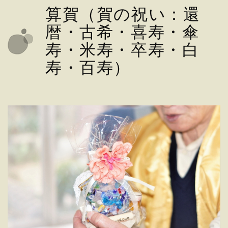
算賀（賀の祝い：還
暦・古希・喜寿・傘
寿・米寿・卒寿・白
寿・百寿）