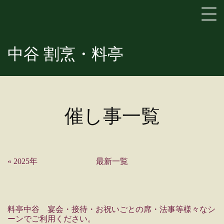
中谷 割烹・料亭
催し事
一覧
«
2025年
最新一覧
料亭中谷 宴会・接待・お祝いごとの席・法事等様々なシ
ーンでご利用ください。