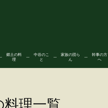
郷土の料
中谷のこ
家族の団ら
幹事の方
理
と
ん
へ
の料理
一覧