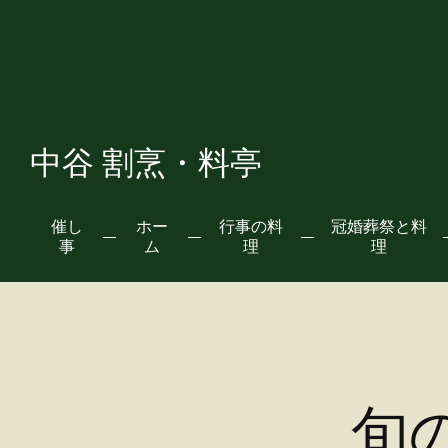
中谷 割烹・料亭
催し
ホー
行事の料
冠婚葬祭と料
事
ム
理
理
旬